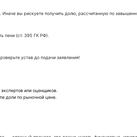
. Иначе вы рискуете получить долю, рассчитанную по завышен
 пени (ст. 395 ГК РФ).
роверьте устав до подачи заявления!
 экспертов или оценщиков.
пе доли по рыночной цене.
де — сложный процесс, где важно учесть финансовые, юриди