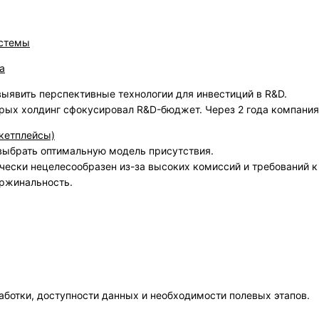
истемы
а
 выявить перспективные технологии для инвестиций в R&D.
орых холдинг сфокусировал R&D-бюджет. Через 2 года компания
ркетплейсы)
выбрать оптимальную модель присутствия.
ически нецелесообразен из-за высоких комиссий и требований 
ржинальность.
работки, доступности данных и необходимости полевых этапов.