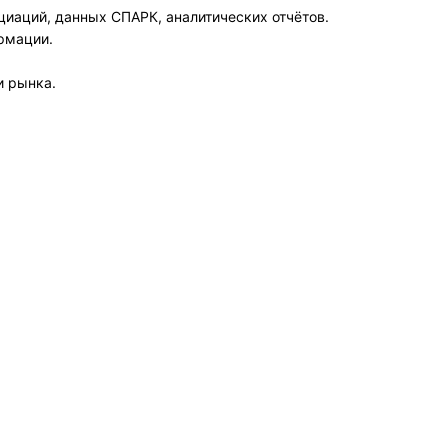
циаций, данных СПАРК, аналитических отчётов.
рмации.
и рынка.